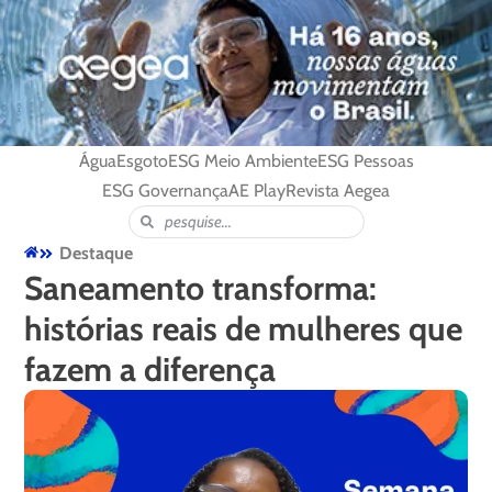
Água
Esgoto
ESG Meio Ambiente
ESG Pessoas
ESG Governança
AE Play
Revista Aegea
Destaque
Saneamento transforma:
histórias reais de mulheres que
fazem a diferença