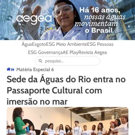
Água
Esgoto
ESG Meio Ambiente
ESG Pessoas
ESG Governança
AE Play
Revista Aegea
Matéria Especial 6
Sede da Águas do Rio entra no
Passaporte Cultural com
imersão no mar