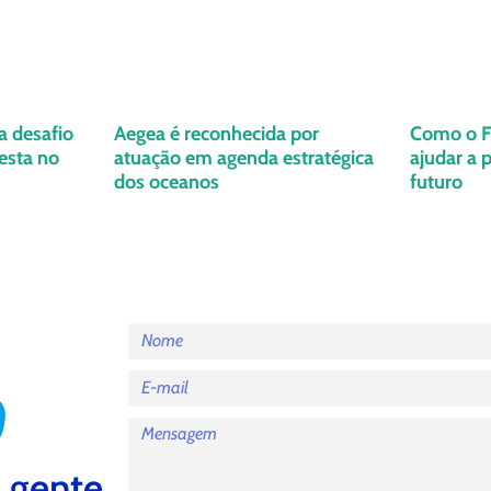
a desafio
Aegea é reconhecida por
Como o Fl
esta no
atuação em agenda estratégica
ajudar a 
dos oceanos
futuro
 gente