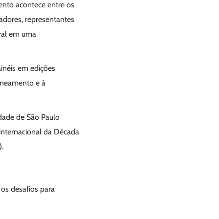
ento acontece entre os
sadores, representantes
eral em uma
painéis em edições
saneamento e à
idade de São Paulo
internacional da Década
.
os desafios para