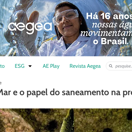
to
ESG
AE Play
Revista Aegea
e
ar e o papel do saneamento na pr