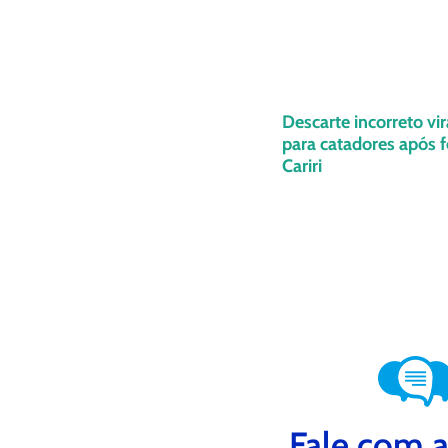
Descarte incorreto vir
para catadores após f
Cariri
Fale com a