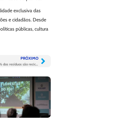
idade exclusiva das
ções e cidadãos. Desde
íticas públicas, cultura
PRÓXIMO
Dia Mundial da Reciclagem: pouco mais de 8% dos resíduos são reciclados