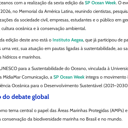
oceanos com a realização da sexta edição da
SP Ocean Week
. O ev
2026, no Memorial da América Latina, reunindo cientistas, pesqui
izações da sociedade civil, empresas, estudantes e o público em g
cultura oceânica e à conservação ambiental.
 da edição deste ano está o
Instituto Aegea
, que já participou de 
is uma vez, sua atuação em pautas ligadas à sustentabilidade, ao 
 hídricos e marinhos.
 UNESCO para a Sustentabilidade do Oceano, vinculada à Univers
 a MídiaMar Comunicação, a
SP Ocean Week
integra o movimento 
iência Oceânica para o Desenvolvimento Sustentável (2021–2030)
 do debate global
omo tema central o papel das Áreas Marinhas Protegidas (AMPs) e 
 a conservação da biodiversidade marinha no Brasil e no mundo.