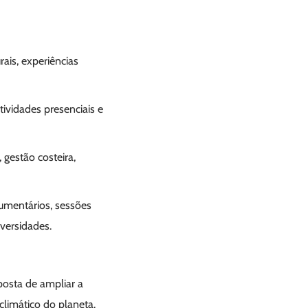
ais, experiências
tividades presenciais e
gestão costeira,
umentários, sessões
iversidades.
posta de ampliar a
climático do planeta.