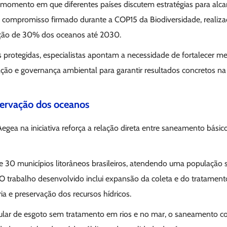
omento em que diferentes países discutem estratégias para alca
compromisso firmado durante a COP15 da Biodiversidade, realiz
eção de 30% dos oceanos até 2030.
s protegidas, especialistas apontam a necessidade de fortalecer 
ação e governança ambiental para garantir resultados concretos n
ervação dos oceanos
Aegea na iniciativa reforça a relação direta entre saneamento básic
 30 municípios litorâneos brasileiros, atendendo uma população s
 O trabalho desenvolvido inclui expansão da coleta e do tratament
ria e preservação dos recursos hídricos.
egular de esgoto sem tratamento em rios e no mar, o saneamento co