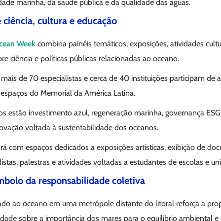
dade marinha, da saúde pública e da qualidade das águas.
ciência, cultura e educação
cean Week
combina painéis temáticos, exposições, atividades cultur
re ciência e políticas públicas relacionadas ao oceano.
 mais de 70 especialistas e cerca de 40 instituições participam de a
s espaços do Memorial da América Latina.
s estão investimento azul, regeneração marinha, governança ESG, 
ovação voltada à sustentabilidade dos oceanos.
 com espaços dedicados a exposições artísticas, exibição de doc
stas, palestras e atividades voltadas a estudantes de escolas e un
bolo da responsabilidade coletiva
ado ao oceano em uma metrópole distante do litoral reforça a pro
dade sobre a importância dos mares para o equilíbrio ambiental e 