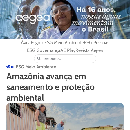
Água
Esgoto
ESG Meio Ambiente
ESG Pessoas
ESG Governança
AE Play
Revista Aegea
ESG Meio Ambiente
Amazônia avança em
saneamento e proteção
ambiental