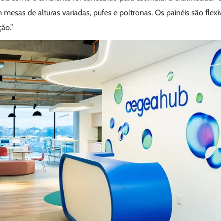
 mesas de alturas variadas, pufes e poltronas. Os painéis são flexí
ção.”