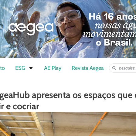
to
ESG
AE Play
Revista Aegea
egeaHub apresenta os espaços que
ir e cocriar