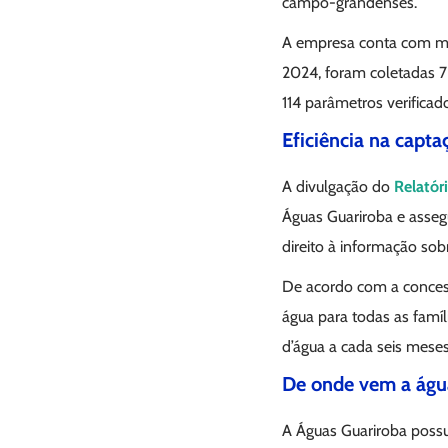
campo-grandenses.
A empresa conta com m
2024, foram coletadas 76
114 parâmetros verificado
Eficiência na capta
A divulgação do
Relatór
Águas Guariroba e asseg
direito à informação sob
De acordo com a concessi
água para todas as famí
d’água a cada seis mese
De onde vem a ág
A Águas Guariroba possui