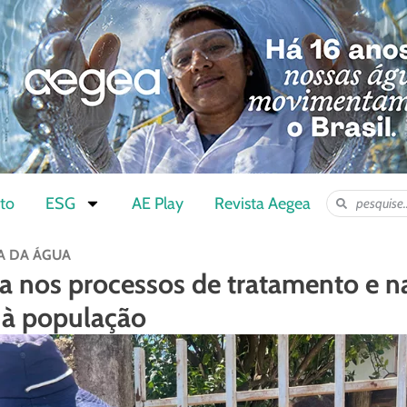
to
ESG
AE Play
Revista Aegea
A DA ÁGUA
a nos processos de tratamento e n
 à população