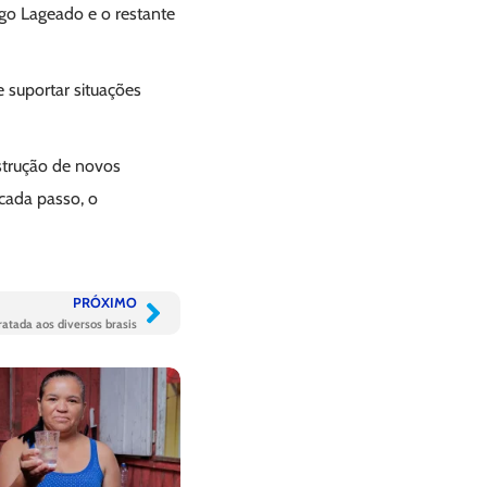
go Lageado e o restante
e suportar situações
strução de novos
 cada passo, o
PRÓXIMO
atada aos diversos brasis