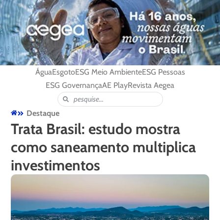
Água
Esgoto
ESG Meio Ambiente
ESG Pessoas
ESG Governança
AE Play
Revista Aegea
Destaque
Trata Brasil: estudo mostra
como saneamento multiplica
investimentos