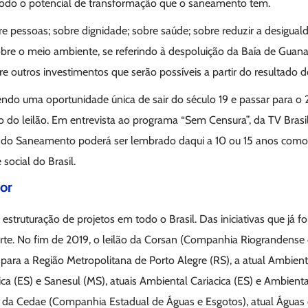
todo o potencial de transformação que o saneamento tem.
 pessoas; sobre dignidade; sobre saúde; sobre reduzir a desiguald
obre o meio ambiente, se referindo à despoluição da Baía de Guana
e outros investimentos que serão possíveis a partir do resultado do
ndo uma oportunidade única de sair do século 19 e passar para o 21
o leilão. Em entrevista ao programa “Sem Censura”, da TV Brasi
 do Saneamento poderá ser lembrado daqui a 10 ou 15 anos como
social do Brasil.
tor
truturação de projetos em todo o Brasil. Das iniciativas que já 
rte. No fim de 2019, o leilão da Corsan (Companhia Riograndens
 para a Região Metropolitana de Porto Alegre (RS), a atual Ambien
ca (ES) e Sanesul (MS), atuais Ambiental Cariacica (ES) e Ambient
4 da Cedae (Companhia Estadual de Águas e Esgotos), atual Águas d