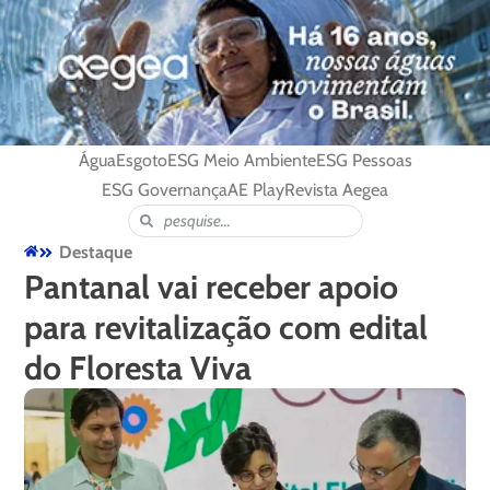
Água
Esgoto
ESG Meio Ambiente
ESG Pessoas
ESG Governança
AE Play
Revista Aegea
Destaque
Pantanal vai receber apoio
para revitalização com edital
do Floresta Viva