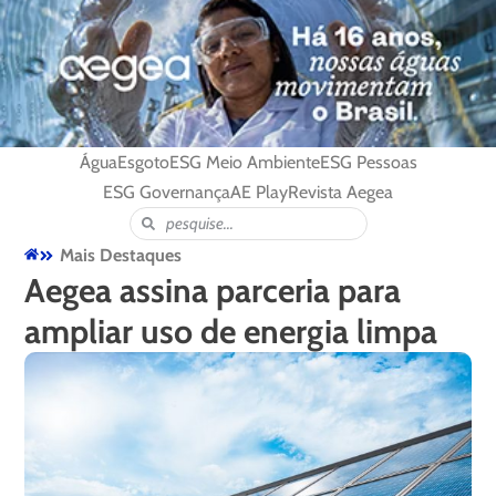
Água
Esgoto
ESG Meio Ambiente
ESG Pessoas
ESG Governança
AE Play
Revista Aegea
Mais Destaques
Aegea assina parceria para
ampliar uso de energia limpa