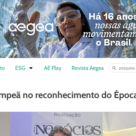
to
ESG
AE Play
Revista Aegea
ampeã no reconhecimento do Époc