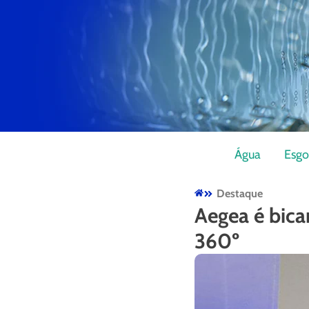
Água
Esgo
Destaque
Aegea é bic
360º