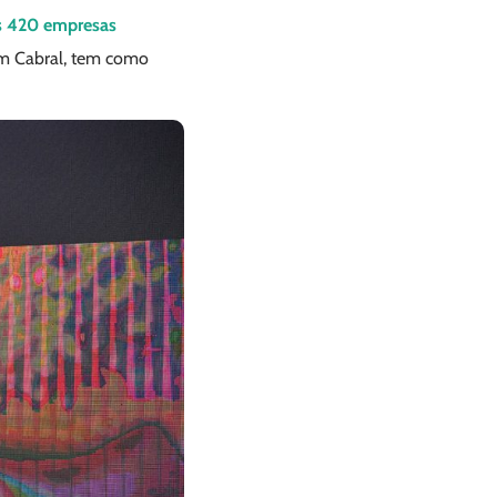
s 420 empresas
om Cabral, tem como