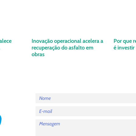
talece
Inovação operacional acelera a
Por que r
,
recuperação do asfalto em
é investi
obras