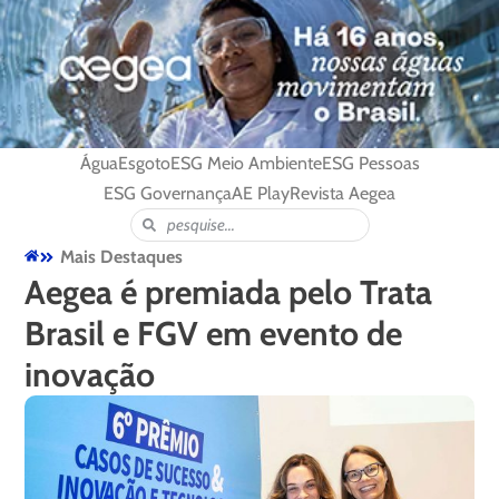
Água
Esgoto
ESG Meio Ambiente
ESG Pessoas
ESG Governança
AE Play
Revista Aegea
Mais Destaques
Aegea é premiada pelo Trata
Brasil e FGV em evento de
inovação