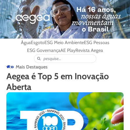
Água
Esgoto
ESG Meio Ambiente
ESG Pessoas
ESG Governança
AE Play
Revista Aegea
Mais Destaques
Aegea é Top 5 em Inovação
Aberta