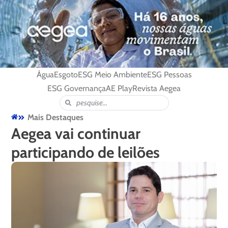
Água
Esgoto
ESG Meio Ambiente
ESG Pessoas
ESG Governança
AE Play
Revista Aegea
Mais Destaques
Aegea vai continuar
participando de leilões