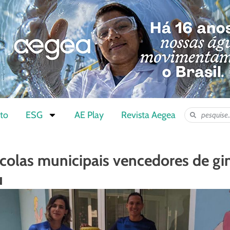
to
ESG
AE Play
Revista Aegea
colas municipais vencedores de gi
u