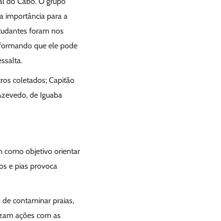
ial do Cabo. O grupo
a importância para a
studantes foram nos
nformando que ele pode
ssalta.
ros coletados; Capitão
Azevedo, de Iguaba
 como objetivo orientar
los e pias provoca
 de contaminar praias,
zam ações com as