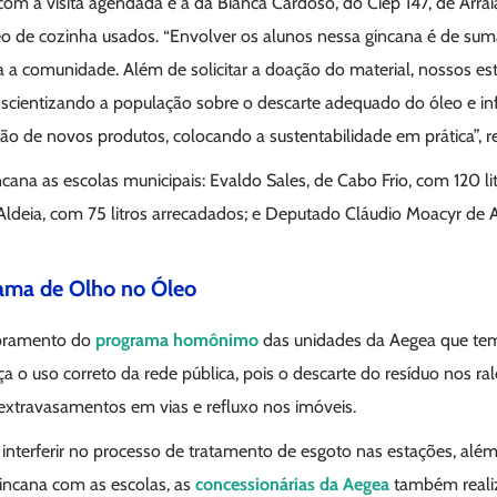
com a visita agendada é a da Bianca Cardoso, do Ciep 147, de Arra
leo de cozinha usados. “Envolver os alunos nessa gincana é de sum
 a comunidade. Além de solicitar a doação do material, nossos e
scientizando a população sobre o descarte adequado do óleo e i
ção de novos produtos, colocando a sustentabilidade em prática”, re
na as escolas municipais: Evaldo Sales, de Cabo Frio, com 120 lit
Aldeia, com 75 litros arrecadados; e Deputado Cláudio Moacyr de 
rama de Olho no Óleo
obramento do
programa homônimo
das unidades da Aegea que tem
a o uso correto da rede pública, pois o descarte do resíduo nos ra
xtravasamentos em vias e refluxo nos imóveis.
interferir no processo de tratamento de esgoto nas estações, além
gincana com as escolas, as
concessionárias da Aegea
também reali