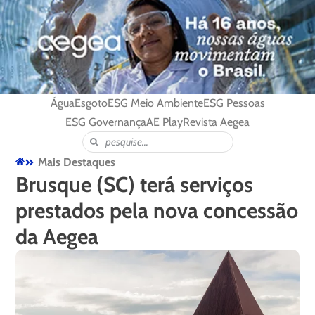
Água
Esgoto
ESG Meio Ambiente
ESG Pessoas
ESG Governança
AE Play
Revista Aegea
Mais Destaques
Brusque (SC) terá serviços
prestados pela nova concessão
da Aegea