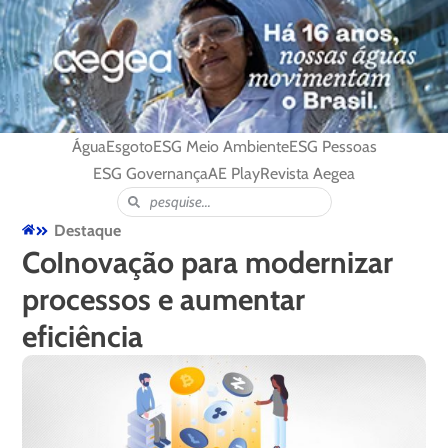
Água
Esgoto
ESG Meio Ambiente
ESG Pessoas
ESG Governança
AE Play
Revista Aegea
Destaque
CoInovação para modernizar
processos e aumentar
eficiência