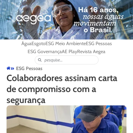
Água
Esgoto
ESG Meio Ambiente
ESG Pessoas
ESG Governança
AE Play
Revista Aegea
ESG Pessoas
Colaboradores assinam carta
de compromisso com a
segurança