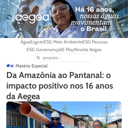
Água
Esgoto
ESG Meio Ambiente
ESG Pessoas
ESG Governança
AE Play
Revista Aegea
Matéria Especial
Da Amazônia ao Pantanal: o
impacto positivo nos 16 anos
da Aegea