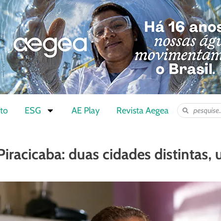
to
ESG
AE Play
Revista Aegea
Piracicaba: duas cidades distintas,