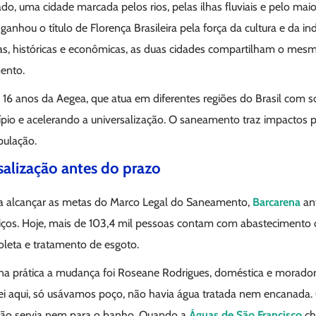
ado, uma cidade marcada pelos rios, pelas ilhas fluviais e pelo mai
anhou o título de Florença Brasileira pela força da cultura e da in
cas, históricas e econômicas, as duas cidades compartilham o me
ento.
os 16 anos da Aegea, que atua em diferentes regiões do Brasil com 
ípio e acelerando a universalização. O saneamento traz impactos
pulação.
salização antes do prazo
 a alcançar as metas do Marco Legal do Saneamento,
Barcarena
ant
viços. Hoje, mais de 103,4 mil pessoas contam com abastecimento 
oleta e tratamento de esgoto.
a prática a mudança foi Roseane Rodrigues, doméstica e moradora
ei aqui, só usávamos poço, não havia água tratada nem encanada
 não servia nem para o banho. Quando a
Águas de São Francisco
ch