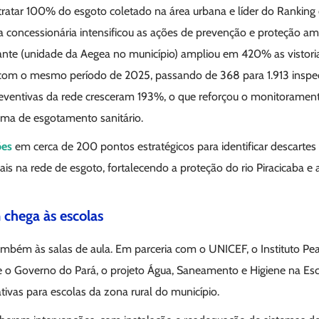
 tratar 100% do esgoto coletado na área urbana e líder do Ranki
l, a concessionária intensificou as ações de prevenção e proteção am
rante (unidade da Aegea no município) ampliou em 420% as vistori
om o mesmo período de 2025, passando de 368 para 1.913 insp
preventivas da rede cresceram 193%, o que reforçou o monitorament
tema de esgotamento sanitário.
ões
em cerca de 200 pontos estratégicos para identificar descartes i
iais na rede de esgoto, fortalecendo a proteção do rio Piracicaba e
chega às escolas
bém às salas de aula. Em parceria com o UNICEF, o Instituto Peabi
 e o Governo do Pará, o projeto Água, Saneamento e Higiene na Es
ativas para escolas da zona rural do município.