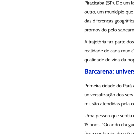
Piracicaba (SP). De um l
outro, um município que g
das diferenças geográfi
promovido pelo saneam
A trajetória faz parte d
realidade de cada munic
qualidade de vida da po
Barcarena: univer
Primeira cidade do Pará
universalização dos ser
mil são atendidas pela c
Uma pessoa que sentiu n
15 anos. “Quando chegu
ficou contaminado e já