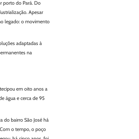
or porto do Pará. Do
dustrialização. Apesar
smo legado: o movimento
soluções adaptadas à
 permanentes na
ecipou em oito anos a
de água e cerca de 95
 do bairro São José há
. Com o tempo, o poço
egou, há cinco anos, foi