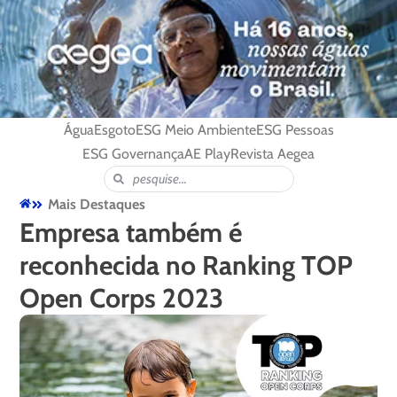
Água
Esgoto
ESG Meio Ambiente
ESG Pessoas
ESG Governança
AE Play
Revista Aegea
Mais Destaques
Empresa também é
reconhecida no Ranking TOP
Open Corps 2023