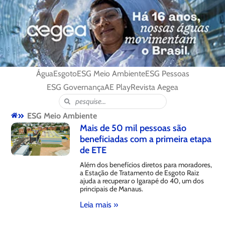
Água
Esgoto
ESG Meio Ambiente
ESG Pessoas
ESG Governança
AE Play
Revista Aegea
ESG Meio Ambiente
Mais de 50 mil pessoas são
beneficiadas com a primeira etapa
de ETE
Além dos benefícios diretos para moradores,
a Estação de Tratamento de Esgoto Raiz
ajuda a recuperar o Igarapé do 40, um dos
principais de Manaus.
Leia mais »