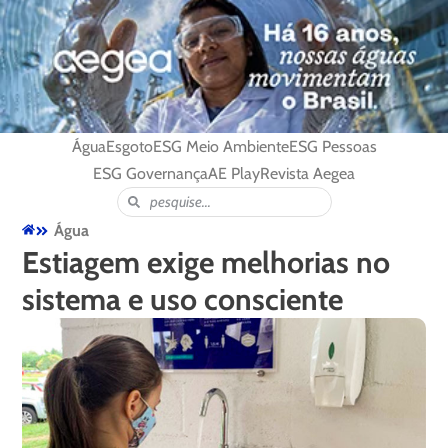
Água
Esgoto
ESG Meio Ambiente
ESG Pessoas
ESG Governança
AE Play
Revista Aegea
Água
Estiagem exige melhorias no
sistema e uso consciente