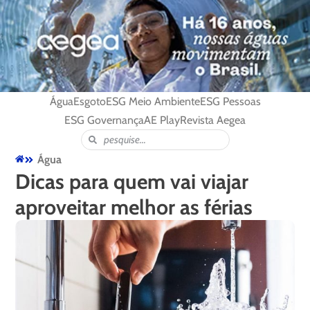
Água
Esgoto
ESG Meio Ambiente
ESG Pessoas
ESG Governança
AE Play
Revista Aegea
Água
Dicas para quem vai viajar
aproveitar melhor as férias