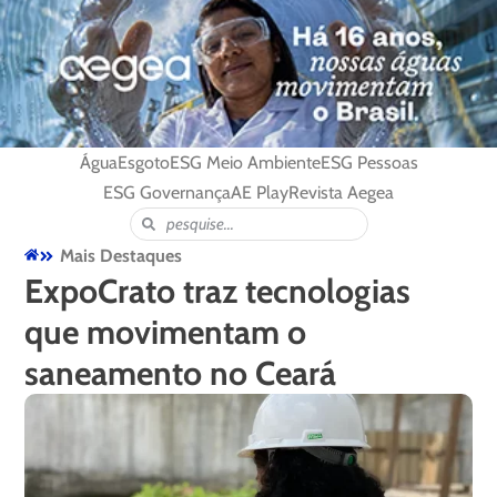
Água
Esgoto
ESG Meio Ambiente
ESG Pessoas
ESG Governança
AE Play
Revista Aegea
Mais Destaques
ExpoCrato traz tecnologias
que movimentam o
saneamento no Ceará