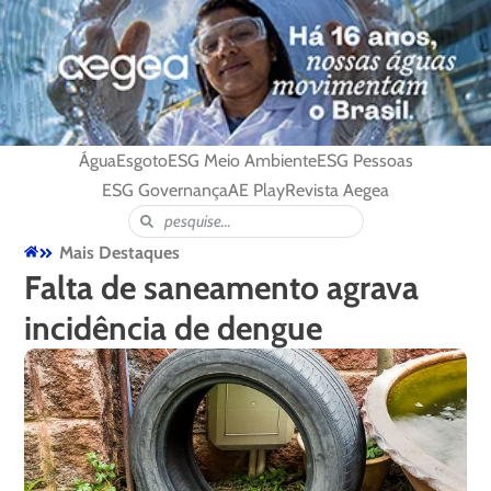
Água
Esgoto
ESG Meio Ambiente
ESG Pessoas
ESG Governança
AE Play
Revista Aegea
Mais Destaques
Falta de saneamento agrava
incidência de dengue