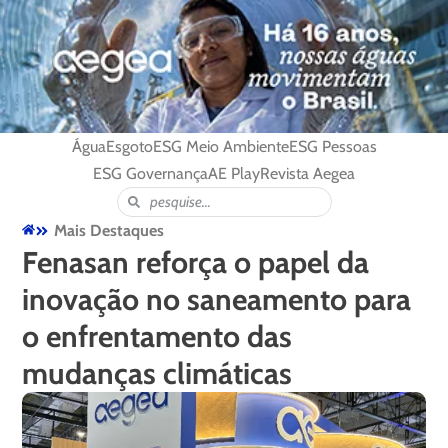
Água
Esgoto
ESG Meio Ambiente
ESG Pessoas
ESG Governança
AE Play
Revista Aegea
Mais Destaques
Fenasan reforça o papel da
inovação no saneamento para
o enfrentamento das
mudanças climáticas