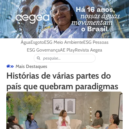
Água
Esgoto
ESG Meio Ambiente
ESG Pessoas
ESG Governança
AE Play
Revista Aegea
Mais Destaques
Histórias de várias partes do
país que quebram paradigmas