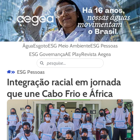
Água
Esgoto
ESG Meio Ambiente
ESG Pessoas
ESG Governança
AE Play
Revista Aegea
ESG Pessoas
Integração racial em jornada
que une Cabo Frio e África