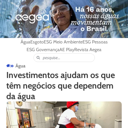
Água
Esgoto
ESG Meio Ambiente
ESG Pessoas
ESG Governança
AE Play
Revista Aegea
Água
Investimentos ajudam os que
têm negócios que dependem
da água