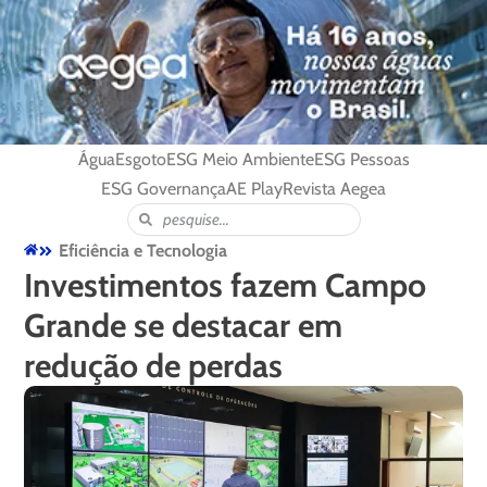
Água
Esgoto
ESG Meio Ambiente
ESG Pessoas
ESG Governança
AE Play
Revista Aegea
Eficiência e Tecnologia
Investimentos fazem Campo
Grande se destacar em
redução de perdas