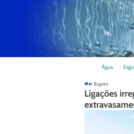
Água
Esgo
Esgoto
Ligações irr
extravasame