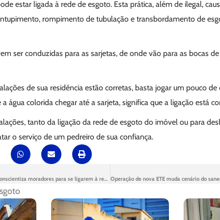
de estar ligada à rede de esgoto. Esta prática, além de ilegal, cau
 entupimento, rompimento de tubulação e transbordamento de esg
em ser conduzidas para as sarjetas, de onde vão para as bocas d
stalações de sua residência estão corretas, basta jogar um pouco de
 a água colorida chegar até a sarjeta, significa que a ligação está co
stalações, tanto da ligação da rede de esgoto do imóvel ou para desl
atar o serviço de um pedreiro de sua confiança.
Conexões Comunitárias conscientiza moradores para se ligarem à rede de esgoto
sgoto