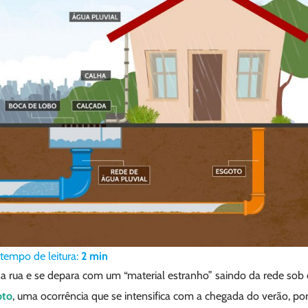
tempo de leitura:
2
min
 rua e se depara com um “material estranho” saindo da rede sob 
oto
, uma ocorrência que se intensifica com a chegada do verão, p