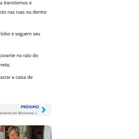
sa transtornos e
oto nas ruas ou dentro
e lobo e seguem seu
 corante no ralo do
rreta;
acrar a caixa de
PRÓXIMO
Operação de nova ETE muda cenário do saneamento em Barcarena (PA)