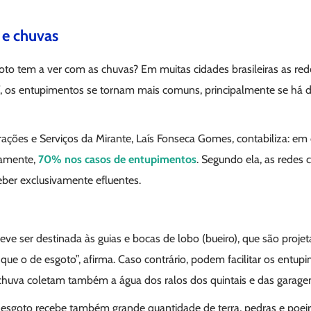
 e chuvas
oto tem a ver com as chuvas? Em muitas cidades brasileiras as red
aí, os entupimentos se tornam mais comuns, principalmente se há de
ções e Serviços da Mirante, Laís Fonseca Gomes, contabiliza: em 
amente,
70% nos casos de entupimentos
. Segundo ela, as redes 
ber exclusivamente efluentes.
ve ser destinada às guias e bocas de lobo (bueiro), que são proj
r que o de esgoto”, afirma. Caso contrário, podem facilitar os entup
huva coletam também a água dos ralos dos quintais e das garage
 esgoto recebe também grande quantidade de terra, pedras e poei