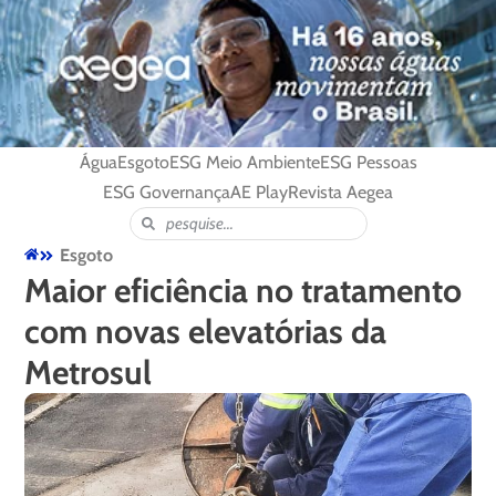
Água
Esgoto
ESG Meio Ambiente
ESG Pessoas
ESG Governança
AE Play
Revista Aegea
Esgoto
Maior eficiência no tratamento
com novas elevatórias da
Metrosul