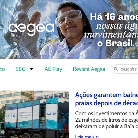
to
ESG
AE Play
Revista Aegea
Ações garantem balne
praias depois de déca
Com os investimentos da Á
22 milhões de litros de es
deixaram de poluir a Baía 
Leia mais »