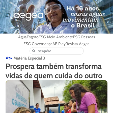
Água
Esgoto
ESG Meio Ambiente
ESG Pessoas
ESG Governança
AE Play
Revista Aegea
Matéria Especial 3
Prospera também transforma
vidas de quem cuida do outro