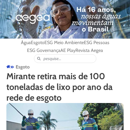
Água
Esgoto
ESG Meio Ambiente
ESG Pessoas
ESG Governança
AE Play
Revista Aegea
Esgoto
Mirante retira mais de 100
toneladas de lixo por ano da
rede de esgoto