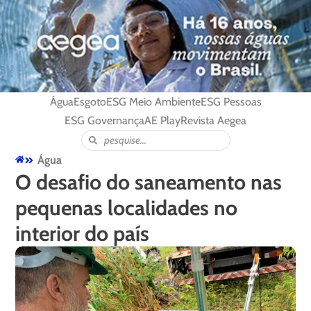
Água
Esgoto
ESG Meio Ambiente
ESG Pessoas
ESG Governança
AE Play
Revista Aegea
Água
O desafio do saneamento nas
pequenas localidades no
interior do país