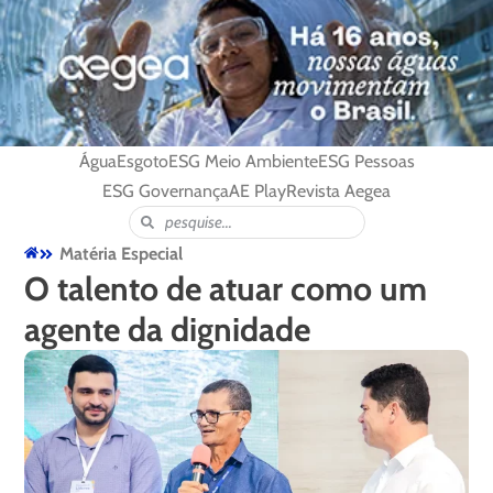
Água
Esgoto
ESG Meio Ambiente
ESG Pessoas
ESG Governança
AE Play
Revista Aegea
Matéria Especial
O talento de atuar como um
agente da dignidade