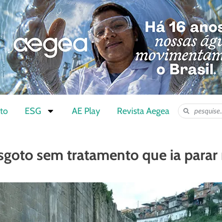
to
ESG
AE Play
Revista Aegea
esgoto sem tratamento que ia para