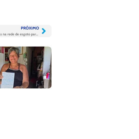
PRÓXIMO
Ambiental Ceará intensifica ações preventivas na rede de esgoto para períodos de chuvas