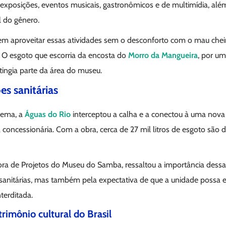
o exposições, eventos musicais, gastronômicos e de multimídia, al
l do gênero.
dem aproveitar essas atividades sem o desconforto com o mau che
. O esgoto que escorria da encosta do
Morro da Mangueira
, por u
atingia parte da área do museu.
s sanitárias
lema, a
Águas do Rio
interceptou a calha e a conectou à uma nov
la concessionária. Com a obra, cerca de 27 mil litros de esgoto são
tora de Projetos do Museu do Samba, ressaltou a importância dess
sanitárias, mas também pela expectativa de que a unidade possa e
terditada.
rimônio cultural do Brasil