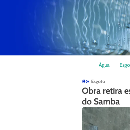
Água
Esgo
Esgoto
Obra retira 
do Samba