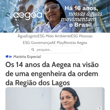
Água
Esgoto
ESG Meio Ambiente
ESG Pessoas
ESG Governança
AE Play
Revista Aegea
Matéria Especial
Os 14 anos da Aegea na visão
de uma engenheira da ordem
da Região dos Lagos