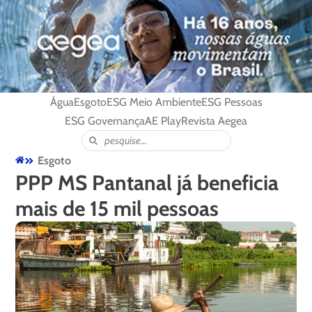
Água
Esgoto
ESG Meio Ambiente
ESG Pessoas
ESG Governança
AE Play
Revista Aegea
Esgoto
PPP MS Pantanal já beneficia
mais de 15 mil pessoas