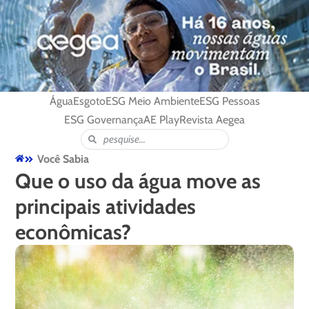
Água
Esgoto
ESG Meio Ambiente
ESG Pessoas
ESG Governança
AE Play
Revista Aegea
Você Sabia
Que o uso da água move as
principais atividades
econômicas?