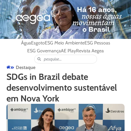
Água
Esgoto
ESG Meio Ambiente
ESG Pessoas
ESG Governança
AE Play
Revista Aegea
Destaque
SDGs in Brazil debate
desenvolvimento sustentável
em Nova York