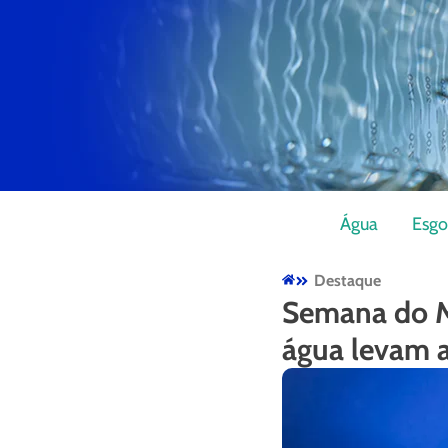
Água
Esgo
Destaque
Semana do M
água levam 