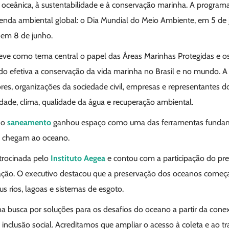
ra oceânica, à sustentabilidade e à conservação marinha. A progra
enda ambiental global: o Dia Mundial do Meio Ambiente, em 5 de 
 em 8 de junho.
teve como tema central o papel das Áreas Marinhas Protegidas e os
do efetiva a conservação da vida marinha no Brasil e no mundo. 
ores, organizações da sociedade civil, empresas e representantes d
dade, clima, qualidade da água e recuperação ambiental.
 o
saneamento
ganhou espaço como uma das ferramentas fundam
e chegam ao oceano.
trocinada pelo
Instituto Aegea
e contou com a participação do pre
ação. O executivo destacou que a preservação dos oceanos come
s rios, lagoas e sistemas de esgoto.
 na busca por soluções para os desafios do oceano a partir da con
inclusão social. Acreditamos que ampliar o acesso à coleta e ao 