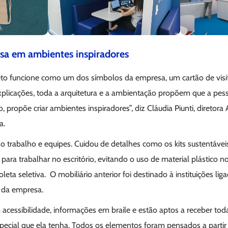
sa em ambientes inspiradores
eto funcione como um dos símbolos da empresa, um cartão de visi
plicações, toda a arquitetura e a ambientação propõem que a pessoa
o, propõe criar ambientes inspiradores”, diz Cláudia Piunti, diretora
a.
o trabalho e equipes. Cuidou de detalhes como os kits sustentáve
ara trabalhar no escritório, evitando o uso de material plástico 
eta seletiva. O mobiliário anterior foi destinado à instituições lig
l da empresa.
acessibilidade, informações em braile e estão aptos a receber to
pecial que ela tenha. Todos os elementos foram pensados a partir 