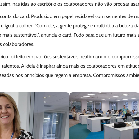
Assim, nas idas ao escritório os colaboradores não vão precisar usa
 conta do card. Produzido em papel reciclável com sementes de ma
 é igual a colher. “Com ele, a gente protege e multiplica a beleza da
mais sustentável”, anuncia o card. Tudo para que um futuro mais 
s colaboradores.
ônico foi feito em padrões sustentáveis, reafirmando o compromis
 talentos. A ideia é inspirar ainda mais os colaboradores em atit
eadas nos princípios que regem a empresa. Compromissos ambient