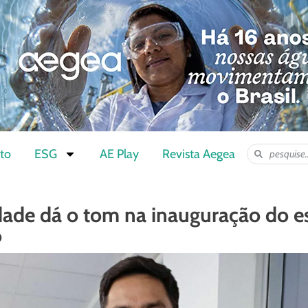
to
ESG
AE Play
Revista Aegea
dade dá o tom na inauguração do es
P