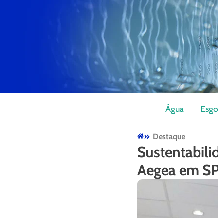
Água
Esgo
Destaque
Sustentabili
Aegea em S