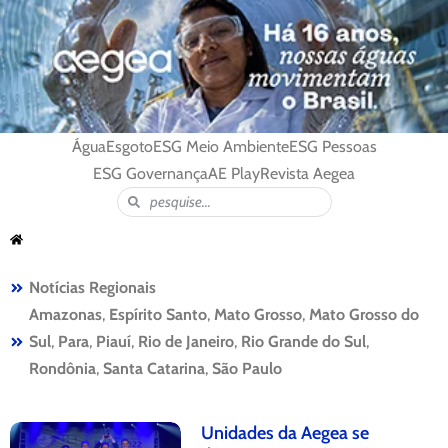
Água
Esgoto
ESG Meio Ambiente
ESG Pessoas
ESG Governança
AE Play
Revista Aegea
Notícias Regionais
Amazonas
,
Espírito Santo
,
Mato Grosso
,
Mato Grosso do
Sul
,
Para
,
Piauí
,
Rio de Janeiro
,
Rio Grande do Sul
,
Rondônia
,
Santa Catarina
,
São Paulo
Unidades da Aegea se