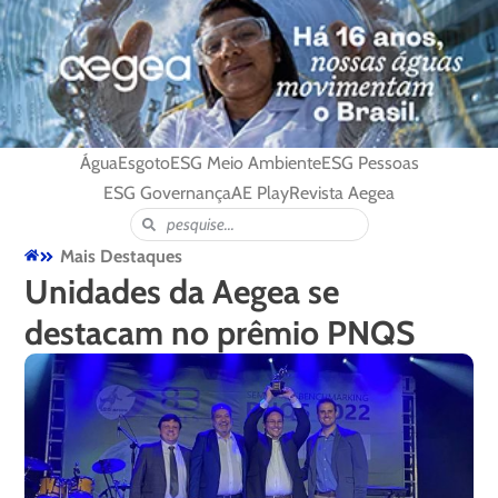
Água
Esgoto
ESG Meio Ambiente
ESG Pessoas
ESG Governança
AE Play
Revista Aegea
Mais Destaques
Unidades da Aegea se
destacam no prêmio PNQS