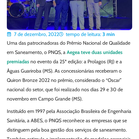
7 de dezembro, 2022
tempo de leitura:
3
min
Uma das patrocinadoras do Prêmio Nacional de Qualidade
em Saneamento, o PNQS, a
Aegea teve duas unidades
premiadas
no evento da 25ª edição: a Prolagos (RJ) e a
Águas Guariroba (MS). As concessionárias receberam o
Quiron Bronze 2022 no prêmio, considerado o “Oscar”
nacional do setor, que foi realizado nos dias 29 e 30 de
novembro em Campo Grande (MS).
Instituído em 1997 pela Associação Brasileira de Engenharia
Sanitária, a ABES, o PNQS reconhece as empresas que se
distinguem pela boa gestão dos serviços de saneamento.