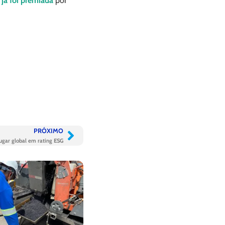
já foi premiada
por
PRÓXIMO
ugar global em rating ESG