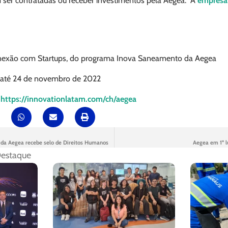
ser contratadas ou receber investimentos pela Aegea. A
empresa 
nexão com Startups, do programa Inova Saneamento da Aegea
 até 24 de novembro de 2022
https://innovationlatam.com/ch/aegea
 da Aegea recebe selo de Direitos Humanos
Aegea em 1º l
estaque