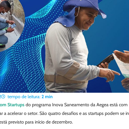
2
tempo de leitura:
2
min
com Startups
do programa Inova Saneamento da Aegea está com in
r a acelerar o setor. São quatro desafios e as startups podem se in
stá previsto para início de dezembro.