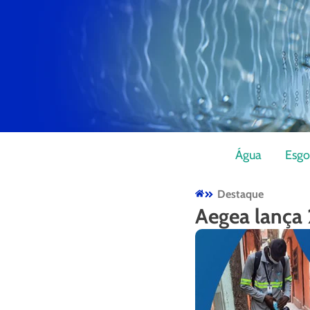
Água
Esgo
Destaque
Aegea lança 