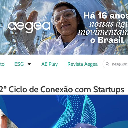
to
ESG
AE Play
Revista Aegea
2º Ciclo de Conexão com Startups