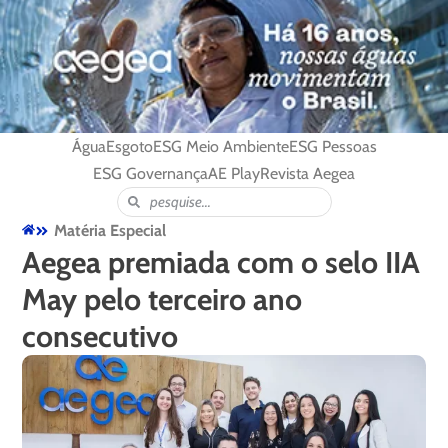
Água
Esgoto
ESG Meio Ambiente
ESG Pessoas
ESG Governança
AE Play
Revista Aegea
Matéria Especial
Aegea premiada com o selo IIA
May pelo terceiro ano
consecutivo