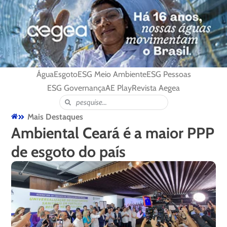
Água
Esgoto
ESG Meio Ambiente
ESG Pessoas
ESG Governança
AE Play
Revista Aegea
Mais Destaques
Ambiental Ceará é a maior PPP
de esgoto do país